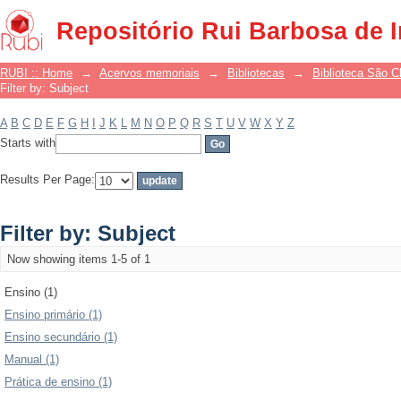
Filter by: Subject
Repositório Rui Barbosa de 
RUBI :: Home
→
Acervos memoriais
→
Bibliotecas
→
Biblioteca São 
Filter by: Subject
A
B
C
D
E
F
G
H
I
J
K
L
M
N
O
P
Q
R
S
T
U
V
W
X
Y
Z
Starts with
Results Per Page:
Filter by: Subject
Now showing items 1-5 of 1
Ensino (1)
Ensino primário (1)
Ensino secundário (1)
Manual (1)
Prática de ensino (1)