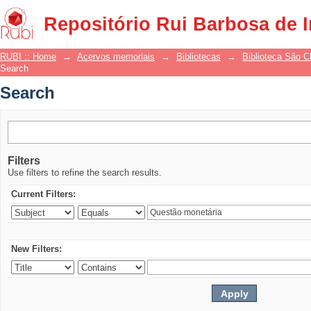
Search
Repositório Rui Barbosa de 
RUBI :: Home
→
Acervos memoriais
→
Bibliotecas
→
Biblioteca São 
Search
Search
Filters
Use filters to refine the search results.
Current Filters:
New Filters: