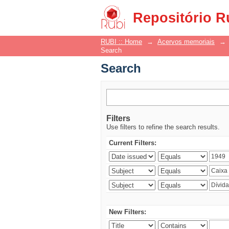
Search
Repositório R
RUBI :: Home
→
Acervos memoriais
→
Search
Search
Filters
Use filters to refine the search results.
Current Filters:
New Filters: