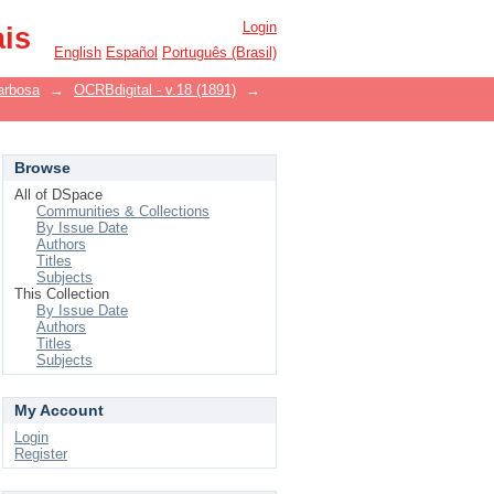
Login
ais
English
Español
Português (Brasil)
arbosa
→
OCRBdigital - v.18 (1891)
→
Browse
All of DSpace
Communities & Collections
By Issue Date
Authors
Titles
Subjects
This Collection
By Issue Date
Authors
Titles
Subjects
My Account
Login
Register