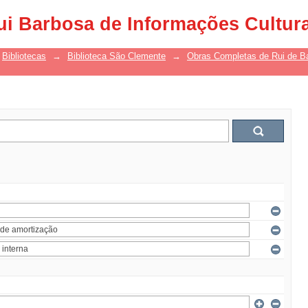
ui Barbosa de Informações Cultur
Bibliotecas
→
Biblioteca São Clemente
→
Obras Completas de Rui de B