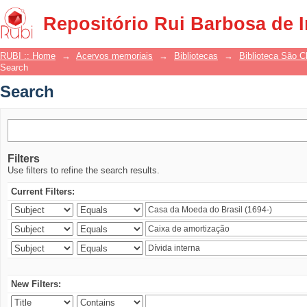
Search
Repositório Rui Barbosa de 
RUBI :: Home
→
Acervos memoriais
→
Bibliotecas
→
Biblioteca São 
Search
Search
Filters
Use filters to refine the search results.
Current Filters:
New Filters: