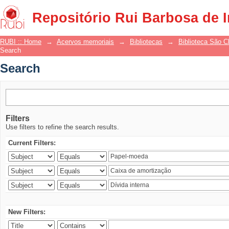
Search
Repositório Rui Barbosa de 
RUBI :: Home
→
Acervos memoriais
→
Bibliotecas
→
Biblioteca São 
Search
Search
Filters
Use filters to refine the search results.
Current Filters:
New Filters: