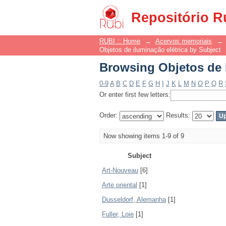
Browsing Objetos de i
Repositório R
RUBI :: Home
→
Acervos memoriais
→
Objetos de iluminação elétrica by Subject
Browsing Objetos de i
0-9
A
B
C
D
E
F
G
H
I
J
K
L
M
N
O
P
Q
R
Or enter first few letters:
Order:
Results:
Now showing items 1-9 of 9
Subject
Art-Nouveau
[6]
Arte oriental
[1]
Dusseldorf, Alemanha
[1]
Fuller, Loie
[1]