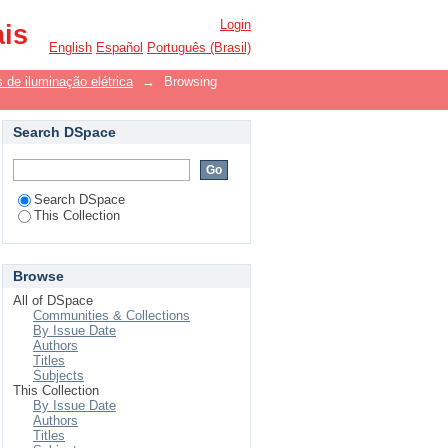
Login
ais
English
Español
Português (Brasil)
 de iluminação elétrica
→
Browsing
Search DSpace
Search DSpace
This Collection
Browse
All of DSpace
Communities & Collections
By Issue Date
Authors
Titles
Subjects
This Collection
By Issue Date
Authors
Titles