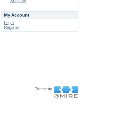
Subjects
My Account
Login
Register
Theme by