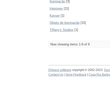
Iluminação
[3]
Interiores
[11]
Kayser
[1]
Objeto de iluminação
[15]
Tiffany's Studios
[1]
Now showing items 1-9 of 9
DSpace software
copyright © 2002-2023
Dur
Contact Us
|
Send Feedback
|
Casa Rui Barb