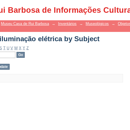
luminação elétrica by Subject
ui Barbosa de Informações Cultur
Museu Casa de Rui Barbosa
→
Inventários
→
Museológicos
→
Objetos
luminação elétrica by Subject
S
T
U
V
W
X
Y
Z