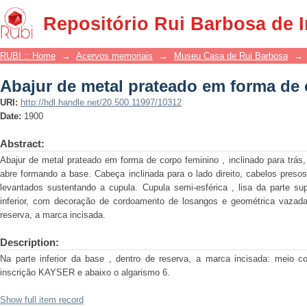
Abajur de metal prateado em forma de
Repositório Rui Barbosa de 
RUBI :: Home
→
Acervos memoriais
→
Museu Casa de Rui Barbosa
→
Abajur de metal prateado em forma de
URI:
http://hdl.handle.net/20.500.11997/10312
Date:
1900
Abstract:
Abajur de metal prateado em forma de corpo feminino , inclinado para trás
abre formando a base. Cabeça inclinada para o lado direito, cabelos preso
levantados sustentando a cupula. Cupula semi-esférica , lisa da parte sup
inferior, com decoração de cordoamento de losangos e geométrica vazada.
reserva, a marca incisada.
Description:
Na parte inferior da base , dentro de reserva, a marca incisada: meio 
inscrição KAYSER e abaixo o algarismo 6.
Show full item record