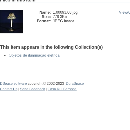
Name:
1.00093.08.jpg
View/
Size:
776.3Kb
Format:
JPEG image
This item appears in the following Collection(s)
Objetos de iluminação elétrica
DSpace software
copyright © 2002-2023
DuraSpace
Contact Us
|
Send Feedback
|
Casa Rui Barbosa