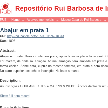
Abajur em prata 1
Repositório Rui Barbosa de 
RUBI :: Home
→
Acervos memoriais
→
Museu Casa de Rui Barbosa
→
Abajur em prata 1
URI:
http://hdl.handle.net/20.500.11997/10313
Date:
1896
Abstract:
Abajur em prata. Base circular em prata, apoiada sobre placa hexagonal. Co
cor marfim, de onde sai a fiação. Acima, armação para lâmpada em prata e
forma cônica. Sobre esta, cúpula no mesmo formato, em prata e com decora
Na parte superior, desenho e inscrição. Na base a marca
Description:
As inscrições GORHAN CO. 065 e MAPPIN & WEBB. Âncora dentro de um es
Show full item record
Files in this item