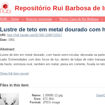
Lustre de teto em metal dourado com h
Repositório Rui Barbosa de 
RUBI :: Home
→
Acervos memoriais
→
Museu Casa de Rui Barbosa
→
Lustre de teto em metal dourado com h
URI:
http://hdl.handle.net/20.500.11997/10317
Date:
1901
Abstract:
Lustre de teto em metal dourado, com haste semi-circular, decorada na parte 
cada. Extremidades com dois focos de luz, dentro de tulipa de vidro transp
da haste, estrutura oval, também em metal, presa em corrente, fixada no tet
Show full item record
Files in this item
Name:
1.00085.12.jpg
View/
Size:
472.3Kb
Format:
JPEG image