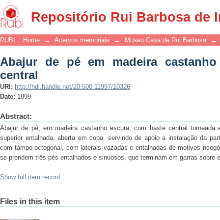
Abajur de pé em madeira castanho escu
Repositório Rui Barbosa de 
RUBI :: Home
→
Acervos memoriais
→
Museu Casa de Rui Barbosa
→
Abajur de pé em madeira castanho
central
URI:
http://hdl.handle.net/20.500.11997/10326
Date:
1899
Abstract:
Abajur de pé, em madeira castanho escura, com haste central torneada e
superior entalhada, aberta em copa, servindo de apoio a instalação da part
com tampo octogonal, com laterais vazadas e entalhadas de motivos neogótic
se prendem três pés entalhados e sinuosos, que terminam em garras sobre 
Show full item record
Files in this item