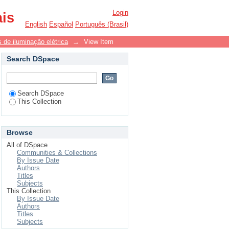
Login
ais
English
Español
Português (Brasil)
 de iluminação elétrica
→
View Item
Search DSpace
Search DSpace
This Collection
Browse
All of DSpace
Communities & Collections
By Issue Date
Authors
Titles
Subjects
This Collection
By Issue Date
Authors
Titles
Subjects