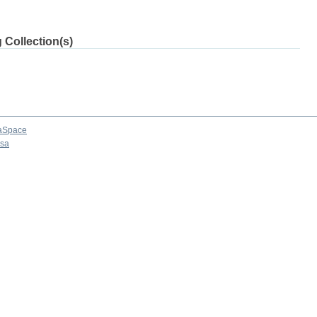
 Collection(s)
aSpace
osa