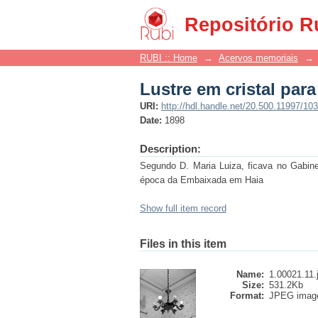
Lustre em cristal par
Repositório R
RUBI :: Home
→
Acervos memoriais
→
Lustre em cristal par
URI:
http://hdl.handle.net/20.500.11997/10
Date:
1898
Description:
Segundo D. Maria Luiza, ficava no Gabine
época da Embaixada em Haia
Show full item record
Files in this item
Name:
1.00021.11.
Size:
531.2Kb
Format:
JPEG imag