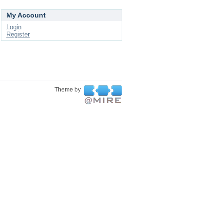
My Account
Login
Register
Theme by