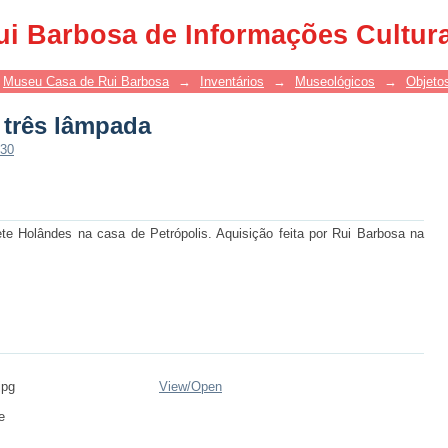
a três lâmpada
ui Barbosa de Informações Cultur
Museu Casa de Rui Barbosa
→
Inventários
→
Museológicos
→
Objetos
a três lâmpada
330
te Holândes na casa de Petrópolis. Aquisição feita por Rui Barbosa na
jpg
View/
Open
e