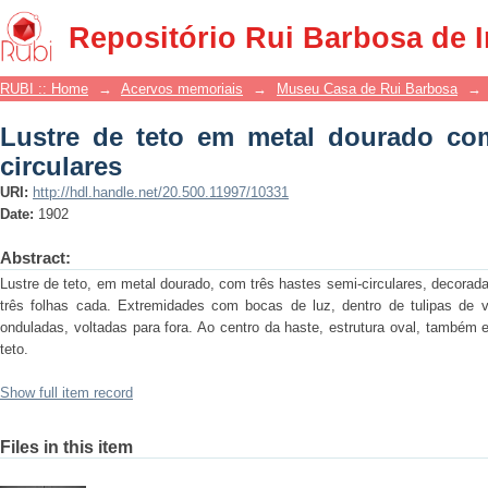
Lustre de teto em metal dourado com tr
Repositório Rui Barbosa de 
RUBI :: Home
→
Acervos memoriais
→
Museu Casa de Rui Barbosa
→
Lustre de teto em metal dourado com
circulares
URI:
http://hdl.handle.net/20.500.11997/10331
Date:
1902
Abstract:
Lustre de teto, em metal dourado, com três hastes semi-circulares, decoradas
três folhas cada. Extremidades com bocas de luz, dentro de tulipas de 
onduladas, voltadas para fora. Ao centro da haste, estrutura oval, também 
teto.
Show full item record
Files in this item