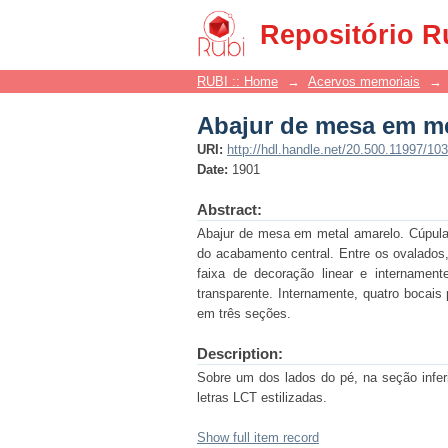
Abajur de mesa em me
Repositório R
RUBI :: Home
→
Acervos memoriais
→
Abajur de mesa em me
URI:
http://hdl.handle.net/20.500.11997/10
Date:
1901
Abstract:
Abajur de mesa em metal amarelo. Cúpula
do acabamento central. Entre os ovalados
faixa de decoração linear e internament
transparente. Internamente, quatro bocais
em três seções.
Description:
Sobre um dos lados do pé, na seção infer
letras LCT estilizadas.
Show full item record