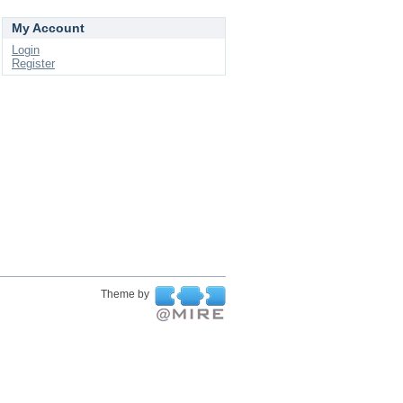
My Account
Login
Register
Theme by