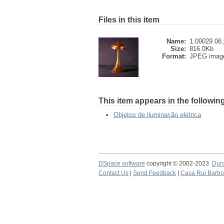
Files in this item
Name:
1.00029.06.
Size:
816.0Kb
Format:
JPEG imag
This item appears in the following
Objetos de iluminação elétrica
DSpace software
copyright © 2002-2023
Dur
Contact Us
|
Send Feedback
|
Casa Rui Barb