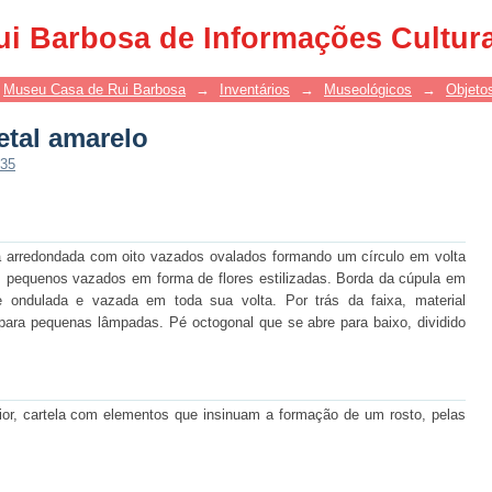
tal amarelo
ui Barbosa de Informações Cultur
Museu Casa de Rui Barbosa
→
Inventários
→
Museológicos
→
Objetos
tal amarelo
335
 arredondada com oito vazados ovalados formando um círculo em volta
, pequenos vazados em forma de flores estilizadas. Borda da cúpula em
e ondulada e vazada em toda sua volta. Por trás da faixa, material
 para pequenas lâmpadas. Pé octogonal que se abre para baixo, dividido
ior, cartela com elementos que insinuam a formação de um rosto, pelas