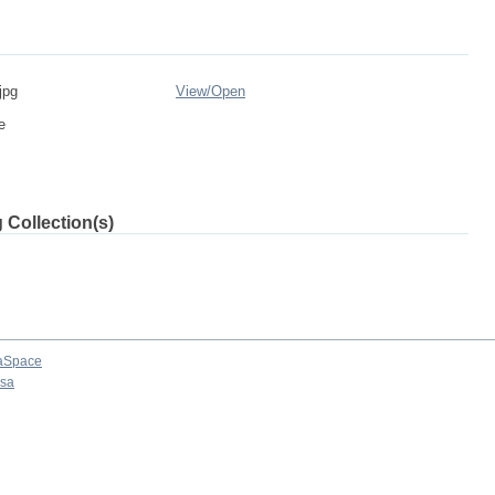
jpg
View/
Open
e
 Collection(s)
aSpace
osa