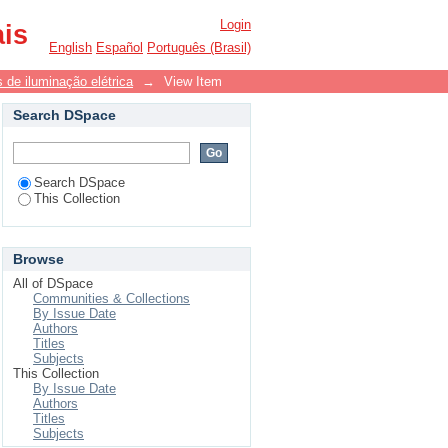
Login
ais
English
Español
Português (Brasil)
 de iluminação elétrica
→
View Item
Search DSpace
Search DSpace
This Collection
Browse
All of DSpace
Communities & Collections
By Issue Date
Authors
Titles
Subjects
This Collection
By Issue Date
Authors
Titles
Subjects