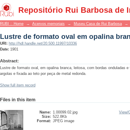
Lustre de formato oval em opalina bran
Repositório Rui Barbosa de 
RUBI :: Home
→
Acervos memoriais
→
Museu Casa de Rui Barbosa
→
Lustre de formato oval em opalina bran
URI:
http://hdl.handle.net/20.500.11997/10336
Date:
1901
Abstract:
Lustre de formato oval, em opalina branca, leitosa, com bordas onduladas e 
argolas e fixada ao teto por peça de metal redonda.
Show full item record
Files in this item
Name:
1.00099.02.jpg
View/
Size:
522.8Kb
Format:
JPEG image