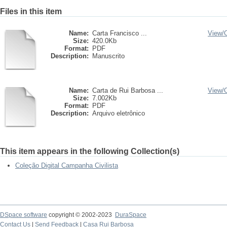
Files in this item
Name:
Carta Francisco ...
View/
Size:
420.0Kb
Format:
PDF
Description:
Manuscrito
Name:
Carta de Rui Barbosa ...
View/
Size:
7.002Kb
Format:
PDF
Description:
Arquivo eletrônico
This item appears in the following Collection(s)
Coleção Digital Campanha Civilista
DSpace software
copyright © 2002-2023
DuraSpace
Contact Us
|
Send Feedback
|
Casa Rui Barbosa