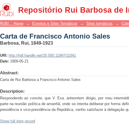
Carta de Francisco Antonio Sales
Repositório Rui Barbosa de 
RUBI :: Home
→
Eventos e Sites Temáticos
→
Sites temáticos
→
Cole
Carta de Francisco Antonio Sales
Barbosa, Rui, 1849-1923
URI:
http://hdl.handle.net/20.500.11997/11041
Date:
1909-05-21
Abstract:
Carta de Rui Barbosa a Francisco Antonio Sales
Description:
Respondendo ao convite, que V. Exa. anteontem dirigiu, por meu intermédi
parte na reunião política de amanhã, onde se intenta deliberar por forma def
presidência e vice-presidência da República, venho satisfazer à delegação que
Show full item record