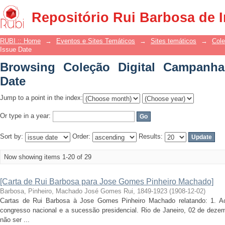
Browsing Coleção Digital Campanha Civ
Repositório Rui Barbosa de 
RUBI :: Home
→
Eventos e Sites Temáticos
→
Sites temáticos
→
Cole
Issue Date
Browsing Coleção Digital Campanha 
Date
Jump to a point in the index:
Or type in a year:
Sort by:
Order:
Results:
Now showing items 1-20 of 29
[Carta de Rui Barbosa para Jose Gomes Pinheiro Machado]
Barbosa, Pinheiro, Machado José Gomes Rui, 1849-1923
(
1908-12-02
)
Cartas de Rui Barbosa à Jose Gomes Pinheiro Machado relatando: 1. Ac
congresso nacional e a sucessão presidencial. Rio de Janeiro, 02 de deze
não ser ...