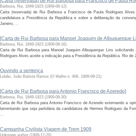
[Carta (reservada) de Rui Barbosa para Francisco de Paula Ro
Barbosa, Rui, 1849-1923
(
1909-08-12
)
Carta (reservada) de Rui Barbosa a Francisco de Paula Rodrigues Alves
candidatura a Presidência da República e sobre a deliberação da conve
Janeiro, ...
[Carta de Rui Barbosa para Manoel Joaquim de Albuquerque L
Barbosa, Rui, 1849-1923
(
1909-08-16
)
Carta de Rui Barbosa para Manoel Joaquim Albuquerque Lins solicitando 
Rodrigues Alves aceite a indicação para a Presidência da República. Rio de 
Ouvindo a sentença
Lobão, João Batista Ramos
(
O Malho n. 406
,
1909-08-21
)
[Carta de Rui Barbosa para Antonio Francisco de Azeredo]
Barbosa, Rui, 1849-1923
(
1909-08-30
)
Carta de Rui Barbosa para Antonio Francisco de Azeredo externando a opini
lamentando que seja partidária da candidatura de Hermes Rodrigues da Fons
...
Campanha Civilista Viagem de Trem 1909
Unknown author
(
1909-12-20
)