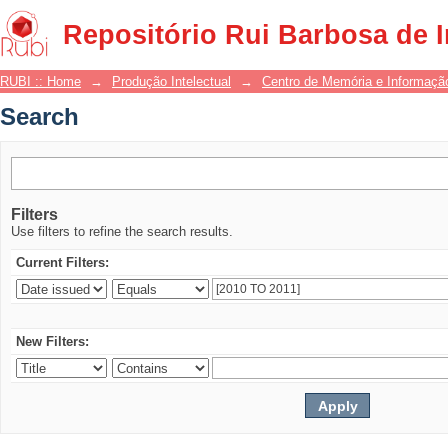
Search
Repositório Rui Barbosa de 
RUBI :: Home
→
Produção Intelectual
→
Centro de Memória e Informaçã
Search
Filters
Use filters to refine the search results.
Current Filters:
New Filters: