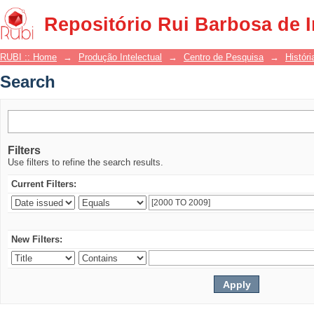
Search
Repositório Rui Barbosa de 
RUBI :: Home
→
Produção Intelectual
→
Centro de Pesquisa
→
Históri
Search
Filters
Use filters to refine the search results.
Current Filters:
New Filters: