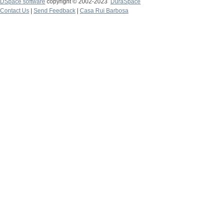
DSpace software
copyright © 2002-2023
DuraSpace
Contact Us
|
Send Feedback
|
Casa Rui Barbosa