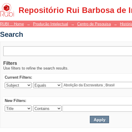
Search
Repositório Rui Barbosa de 
RUBI :: Home
→
Produção Intelectual
→
Centro de Pesquisa
→
Históri
Search
Filters
Use filters to refine the search results.
Current Filters:
New Filters: