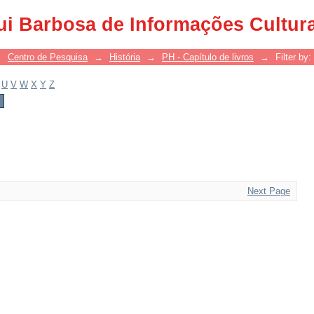
ui Barbosa de Informações Cultur
→
Centro de Pesquisa
→
História
→
PH - Capítulo de livros
→
Filter by:
U
V
W
X
Y
Z
Next Page