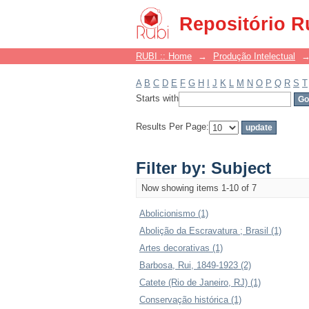
Filter by: Subject
Repositório R
RUBI :: Home
→
Produção Intelectual
A
B
C
D
E
F
G
H
I
J
K
L
M
N
O
P
Q
R
S
T
Starts with
Results Per Page:
Filter by: Subject
Now showing items 1-10 of 7
Abolicionismo (1)
Abolição da Escravatura ; Brasil (1)
Artes decorativas (1)
Barbosa, Rui, 1849-1923 (2)
Catete (Rio de Janeiro, RJ) (1)
Conservação histórica (1)