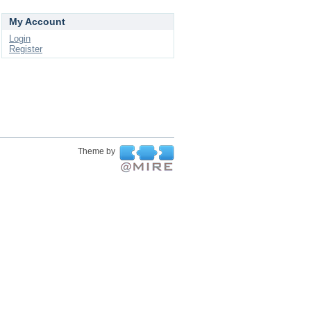
My Account
Login
Register
Theme by