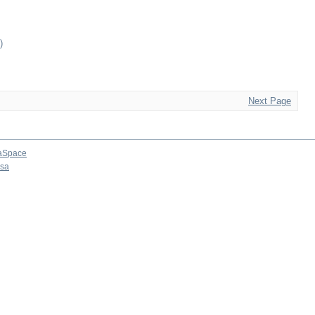
)
Next Page
aSpace
osa