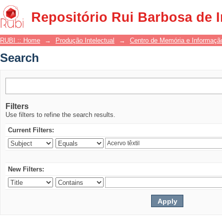
Search
Repositório Rui Barbosa de 
RUBI :: Home
→
Produção Intelectual
→
Centro de Memória e Informaçã
Search
Filters
Use filters to refine the search results.
Current Filters:
New Filters: