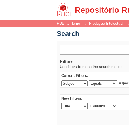
Search
Repositório R
RUBI :: Home
→
Produção Intelectual
Search
Filters
Use filters to refine the search results.
Current Filters:
New Filters: