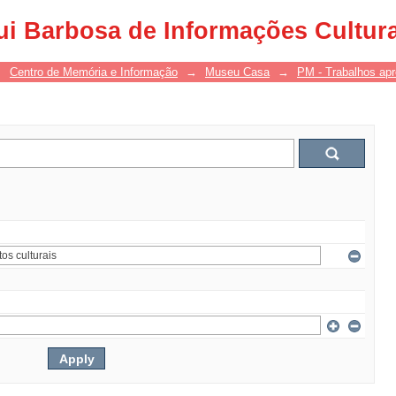
ui Barbosa de Informações Cultur
→
Centro de Memória e Informação
→
Museu Casa
→
PM - Trabalhos ap