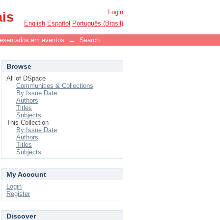
Login
ais
English
Español
Português (Brasil)
resentados em eventos
→
Search
Browse
All of DSpace
Communities & Collections
By Issue Date
Authors
Titles
Subjects
This Collection
By Issue Date
Authors
Titles
Subjects
My Account
Login
Register
Discover