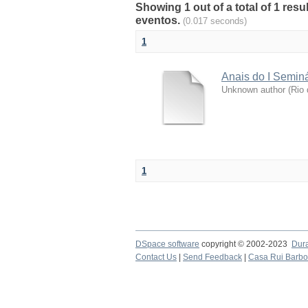
Showing 1 out of a total of 1 res
eventos.
(0.017 seconds)
1
Anais do I Semi
Unknown author
(
Rio 
1
DSpace software
copyright © 2002-2023
Dur
Contact Us
|
Send Feedback
|
Casa Rui Barb