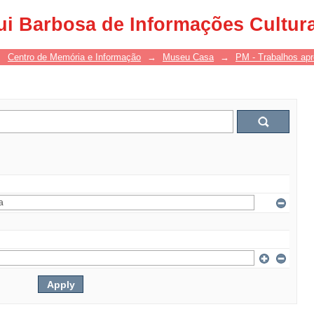
ui Barbosa de Informações Cultur
→
Centro de Memória e Informação
→
Museu Casa
→
PM - Trabalhos ap