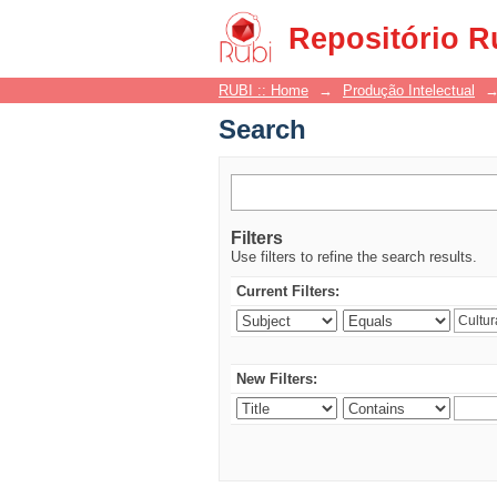
Search
Repositório R
RUBI :: Home
→
Produção Intelectual
Search
Filters
Use filters to refine the search results.
Current Filters:
New Filters: