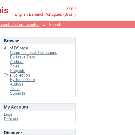
Login
ais
English
Español
Português (Brasil)
resentados em eventos
→
Search
Browse
All of DSpace
Communities & Collections
By Issue Date
Authors
Titles
Subjects
This Collection
By Issue Date
Authors
Titles
Subjects
My Account
Login
Register
Discover