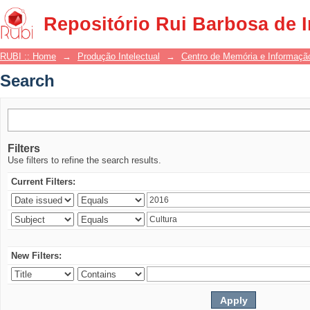
Search
Repositório Rui Barbosa de 
RUBI :: Home
→
Produção Intelectual
→
Centro de Memória e Informaçã
Search
Filters
Use filters to refine the search results.
Current Filters:
New Filters: