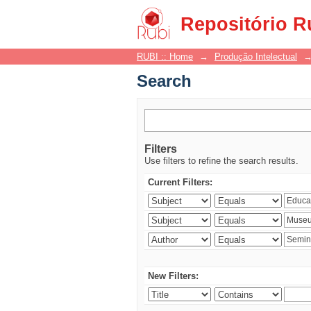
Search
Repositório R
RUBI :: Home
→
Produção Intelectual
Search
Filters
Use filters to refine the search results.
Current Filters:
New Filters: