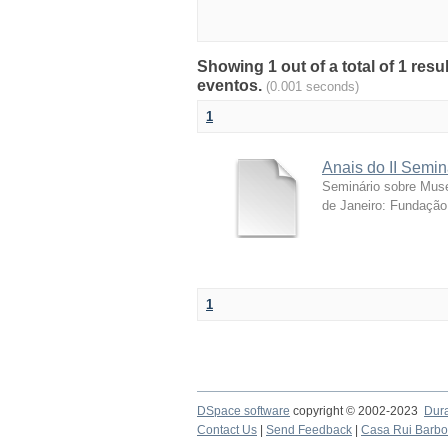
Showing 1 out of a total of 1 res
eventos.
(0.001 seconds)
1
Anais do II Semi
Seminário sobre Muse
de Janeiro: Fundação
1
DSpace software
copyright © 2002-2023
Dur
Contact Us
|
Send Feedback
|
Casa Rui Barb