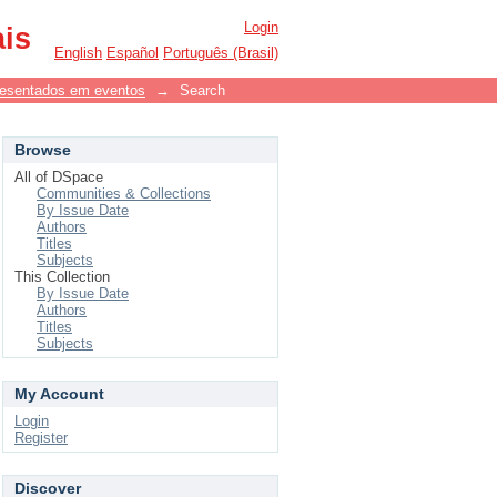
Login
ais
English
Español
Português (Brasil)
resentados em eventos
→
Search
Browse
All of DSpace
Communities & Collections
By Issue Date
Authors
Titles
Subjects
This Collection
By Issue Date
Authors
Titles
Subjects
My Account
Login
Register
Discover