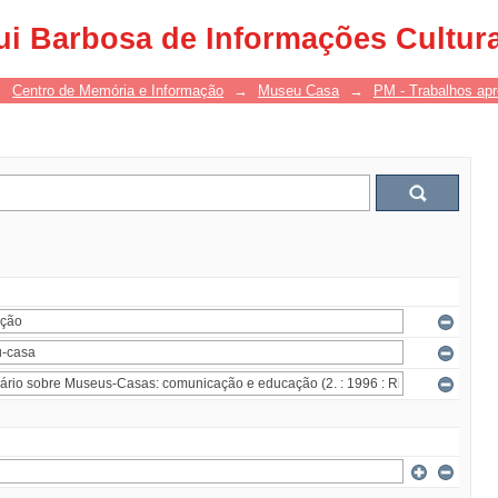
ui Barbosa de Informações Cultur
→
Centro de Memória e Informação
→
Museu Casa
→
PM - Trabalhos ap