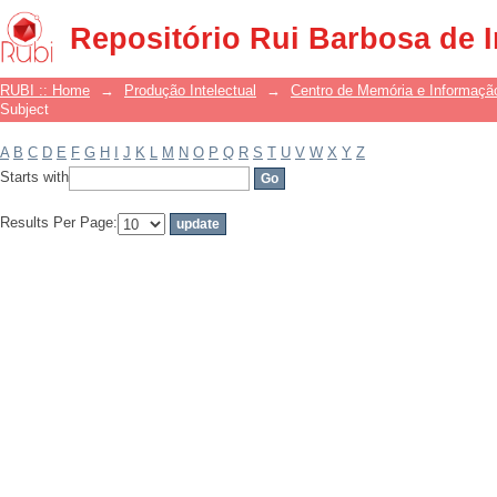
Filter by: Subject
Repositório Rui Barbosa de 
RUBI :: Home
→
Produção Intelectual
→
Centro de Memória e Informaçã
Subject
A
B
C
D
E
F
G
H
I
J
K
L
M
N
O
P
Q
R
S
T
U
V
W
X
Y
Z
Starts with
Results Per Page: