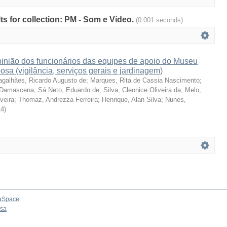
lts for collection: PM - Som e Vídeo.
(0.001 seconds)
pinião dos funcionários das equipes de apoio do Museu
sa (vigilância, serviços gerais e jardinagem)
galhães, Ricardo Augusto de
;
Marques, Rita de Cassia Nascimento
;
e Damascena
;
Sá Neto, Eduardo de
;
Silva, Cleonice Oliveira da
;
Melo,
veira
;
Thomaz, Andrezza Ferreira
;
Henrique, Alan Silva
;
Nunes,
14
)
aSpace
osa