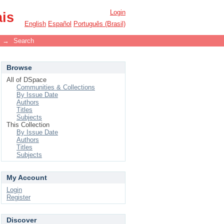
Login
ais
English
Español
Português (Brasil)
→
Search
Browse
All of DSpace
Communities & Collections
By Issue Date
Authors
Titles
Subjects
This Collection
By Issue Date
Authors
Titles
Subjects
My Account
Login
Register
Discover