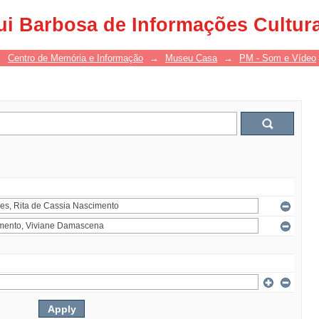
ui Barbosa de Informações Cultur
→
Centro de Memória e Informação
→
Museu Casa
→
PM - Som e Vídeo