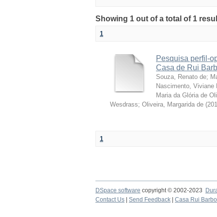
Showing 1 out of a total of 1 resu
1
Pesquisa perfil-o
Casa de Rui Barbo
Souza, Renato de
;
Ma
Nascimento, Vivian
Maria da Glória de Oli
Wesdrass
;
Oliveira, Margarida de
(
20
1
DSpace software
copyright © 2002-2023
Dur
Contact Us
|
Send Feedback
|
Casa Rui Barb