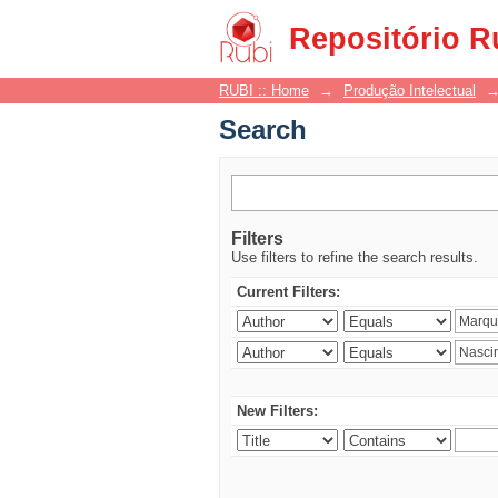
Search
Repositório R
RUBI :: Home
→
Produção Intelectual
Search
Filters
Use filters to refine the search results.
Current Filters:
New Filters: