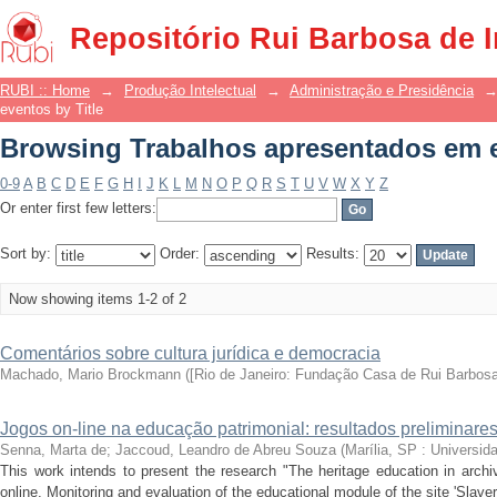
Browsing Trabalhos apresentados em e
Repositório Rui Barbosa de 
RUBI :: Home
→
Produção Intelectual
→
Administração e Presidência
eventos by Title
Browsing Trabalhos apresentados em e
0-9
A
B
C
D
E
F
G
H
I
J
K
L
M
N
O
P
Q
R
S
T
U
V
W
X
Y
Z
Or enter first few letters:
Sort by:
Order:
Results:
Now showing items 1-2 of 2
Comentários sobre cultura jurídica e democracia
Machado, Mario Brockmann
(
[Rio de Janeiro: Fundação Casa de Rui Barbosa
Jogos on-line na educação patrimonial: resultados preliminare
Senna, Marta de
;
Jaccoud, Leandro de Abreu Souza
(
Marília, SP : Universid
This work intends to present the research "The heritage education in arch
online. Monitoring and evaluation of the educational module of the site 'Slavery,