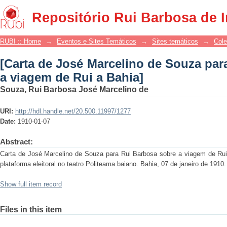
[Carta de José Marcelino de Souza 
Repositório Rui Barbosa de 
Bahia]
RUBI :: Home
→
Eventos e Sites Temáticos
→
Sites temáticos
→
Cole
[Carta de José Marcelino de Souza par
a viagem de Rui a Bahia]
Souza, Rui Barbosa José Marcelino de
URI:
http://hdl.handle.net/20.500.11997/1277
Date:
1910-01-07
Abstract:
Carta de José Marcelino de Souza para Rui Barbosa sobre a viagem de Rui
plataforma eleitoral no teatro Politeama baiano. Bahia, 07 de janeiro de 1910.
Show full item record
Files in this item