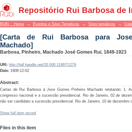
[Carta de Rui Barbosa para Jose Gome
Repositório Rui Barbosa de 
RUBI :: Home
→
Eventos e Sites Temáticos
→
Sites temáticos
→
Cole
[Carta de Rui Barbosa para Jos
Machado]
Barbosa, Pinheiro, Machado José Gomes Rui, 1849-1923
URI:
http://hdl.handle.net/20.500.11997/1279
Date:
1908-12-02
Abstract:
Cartas de Rui Barbosa à Jose Gomes Pinheiro Machado relatando: 1. Ac
congresso nacional e a sucessão presidencial. Rio de Janeiro, 02 de deze
não ser candidato a sucessão presidencial. Rio de Janeiro, 10 de dezembro 
Show full item record
Files in this item