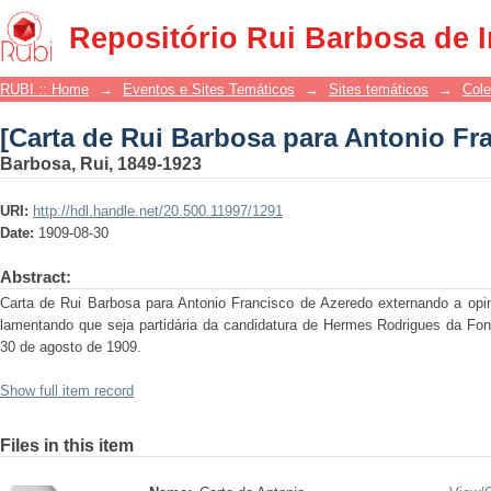
[Carta de Rui Barbosa para Antonio Fr
Repositório Rui Barbosa de 
RUBI :: Home
→
Eventos e Sites Temáticos
→
Sites temáticos
→
Cole
[Carta de Rui Barbosa para Antonio Fr
Barbosa, Rui, 1849-1923
URI:
http://hdl.handle.net/20.500.11997/1291
Date:
1909-08-30
Abstract:
Carta de Rui Barbosa para Antonio Francisco de Azeredo externando a opini
lamentando que seja partidária da candidatura de Hermes Rodrigues da Fons
30 de agosto de 1909.
Show full item record
Files in this item