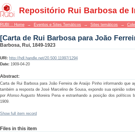
[Carta de Rui Barbosa para João Ferrei
Repositório Rui Barbosa de 
RUBI :: Home
→
Eventos e Sites Temáticos
→
Sites temáticos
→
Cole
[Carta de Rui Barbosa para João Ferrei
Barbosa, Rui, 1849-1923
URI:
http://hdl.handle.net/20.500.11997/1294
Date:
1909-04-20
Abstract:
Carta de Rui Barbosa para João Ferreira de Araújo Pinho informando que a
também a resposta de José Marcelino de Sousa, expondo sua opinião sobre 
por Afonso Augusto Moreira Pena e estranhando a posição dos políticos ba
1909.
Show full item record
Files in this item