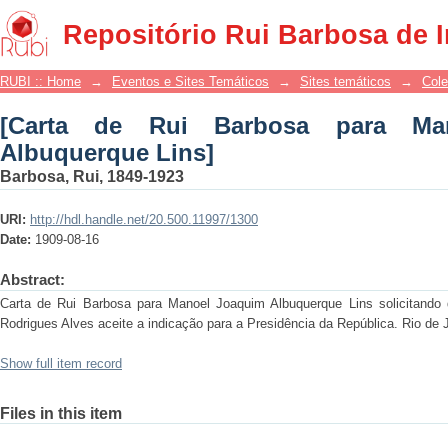
[Carta de Rui Barbosa para Manoel Jo
Repositório Rui Barbosa de 
RUBI :: Home
→
Eventos e Sites Temáticos
→
Sites temáticos
→
Cole
[Carta de Rui Barbosa para Ma
Albuquerque Lins]
Barbosa, Rui, 1849-1923
URI:
http://hdl.handle.net/20.500.11997/1300
Date:
1909-08-16
Abstract:
Carta de Rui Barbosa para Manoel Joaquim Albuquerque Lins solicitando 
Rodrigues Alves aceite a indicação para a Presidência da República. Rio de 
Show full item record
Files in this item