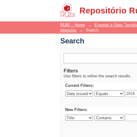
Search
Repositório R
RUBI :: Home
→
Eventos e Sites Temáti
interiores
→
Search
Search
Filters
Use filters to refine the search results.
Current Filters:
New Filters: