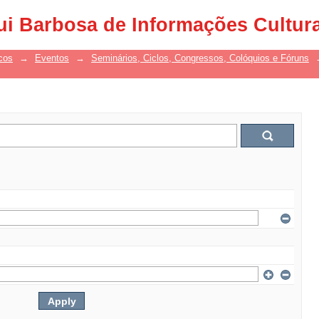
ui Barbosa de Informações Cultur
cos
→
Eventos
→
Seminários, Ciclos, Congressos, Colóquios e Fóruns