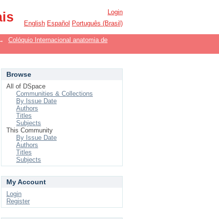
Login
ais
English
Español
Português (Brasil)
→
Colóquio Internacional anatomia de
Browse
All of DSpace
Communities & Collections
By Issue Date
Authors
Titles
Subjects
This Community
By Issue Date
Authors
Titles
Subjects
My Account
Login
Register