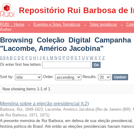
Browsing Coleção Digital Campanha
Repositório Rui Barbosa de 
Jacobina"
RUBI :: Home
→
Eventos e Sites Temáticos
→
Sites temáticos
→
Cole
Author
Browsing Coleção Digital Campanha C
"Lacombe, Américo Jacobina"
0-9
A
B
C
D
E
F
G
H
I
J
K
L
M
N
O
P
Q
R
S
T
U
V
W
X
Y
Z
Or enter first few letters:
Sort by:
Order:
Results:
Now showing items 1-1 of 1
Memória sobre a eleição presidencial (t.2)
Barbosa, Rui, 1849-1923
;
Lacombe, Américo Jacobina
(
Rio de Janeiro (BR):
de Rui Barbosa, 1971
,
1971
)
A presente memória de Rui Barbosa, em defesa de sua eleição presidencial, 
história política do Brasil. Até então as eleições presidenciais haviam transc