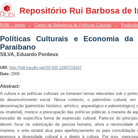
Políticas Culturais e Economia da Cult
Repositório Rui Barbosa de 
RUBI :: Home
→
Centro de Referência de Políticas Culturais
→
Produção
Políticas Culturais e Economia da
Paraibano
SILVA, Eduardo Pordeus
URI:
http://hdl.handle.net/20.500.11997/16447
Date:
2009
Abstract:
A cultura e as políticas culturais se tornaram temas relevantes sob o pont
do desenvolvimento social. Nesse contexto, o patrimônio cultural, em
denominação (patrimônio histórico, artístico, arqueológico e paleontológico)
ou imaterial), merece a preocupação das políticas públicas à maneira de a
inovador de específica forma de expressão cultural. Parte-se do princíp
devem focar na valorização da pessoa humana, afora a necessidade de
maneira, o ente estatal atua para aperfeiçoamento ou para consolidação d
promova a diversidade cultural e o direito à cultura. Por isso, menci