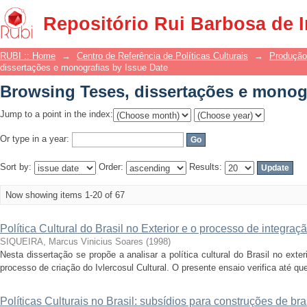
Browsing Teses, dissertações e monogr
Repositório Rui Barbosa de 
RUBI :: Home
→
Centro de Referência de Políticas Culturais
→
Produção
dissertações e monografias by Issue Date
Browsing Teses, dissertações e monogr
Jump to a point in the index:
Or type in a year:
Sort by:
Order:
Results:
Now showing items 1-20 of 67
Política Cultural do Brasil no Exterior e o processo de integraç
SIQUEIRA, Marcus Vinicius Soares
(
1998
)
Nesta dissertação se propõe a analisar a política cultural do Brasil no exte
processo de criação do Ivlercosul Cultural. O presente ensaio verifica até qu
Políticas Culturais no Brasil: subsídios para construções de bra