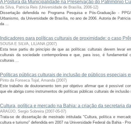
A Postura da Municipalidade na Preservação do Patrimônio Cu
da Silva, Patricia Reis
(
Universidade de Brasília
,
2006-12
)
Dissertação defendida no Programa Pesquisa e Pós-Graduação - PPG/
Urbanismo, da Universidade de Brasília, no ano de 2006. Autoria de Patricia 
da ...
Indicadores para políticas culturais de proximidade: o caso Pr
SOUSA E SILVA, LILIANA
(
2007
)
Esta tese partiu do princípio de que as políticas culturais devem levar
culturais da sociedade contemporânea e que, para isso, é fundamental 
culturais ...
Políticas públicas culturais de inclusão de públicos especiais
Pinto da Fonseca Tojal, Amanda
(
2007
)
Este trabalho de doutoramento tem por objetivo afirmar que é possível con
que ele abriga como instrumentos de políticas públicas culturais de inclusão s
Cultura, política e mercado na Bahia: a criação da secretaria da
ARAÚJO, Sergio Sobreira
(
2007-05-07
)
Trata-se de dissertação de mestrado intitulada "Cultura, política e mercad
cultura e turismo" defendida em 2007 na Universidade Federal da Bahia - Prog