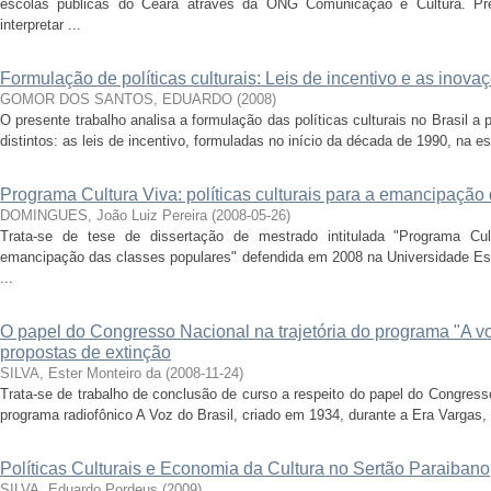
escolas públicas do Ceará através da ONG Comunicação e Cultura. Pre
interpretar ...
Formulação de políticas culturais: Leis de incentivo e as inov
GOMOR DOS SANTOS, EDUARDO
(
2008
)
O presente trabalho analisa a formulação das políticas culturais no Brasil a 
distintos: as leis de incentivo, formuladas no início da década de 1990, na est
Programa Cultura Viva: políticas culturais para a emancipação
DOMINGUES, João Luiz Pereira
(
2008-05-26
)
Trata-se de tese de dissertação de mestrado intitulada "Programa Cult
emancipação das classes populares" defendida em 2008 na Universidade Est
...
O papel do Congresso Nacional na trajetória do programa "A vo
propostas de extinção
SILVA, Ester Monteiro da
(
2008-11-24
)
Trata-se de trabalho de conclusão de curso a respeito do papel do Congress
programa radiofônico A Voz do Brasil, criado em 1934, durante a Era Vargas, o
Políticas Culturais e Economia da Cultura no Sertão Paraibano
SILVA, Eduardo Pordeus
(
2009
)