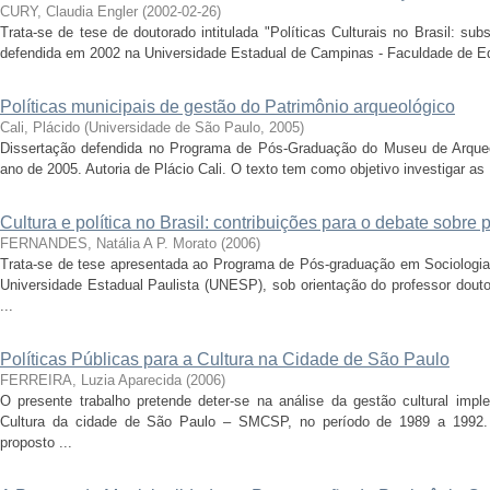
CURY, Claudia Engler
(
2002-02-26
)
Trata-se de tese de doutorado intitulada "Políticas Culturais no Brasil: sub
defendida em 2002 na Universidade Estadual de Campinas - Faculdade de E
Políticas municipais de gestão do Patrimônio arqueológico
Cali, Plácido
(
Universidade de São Paulo
,
2005
)
Dissertação defendida no Programa de Pós-Graduação do Museu de Arqueo
ano de 2005. Autoria de Plácio Cali. O texto tem como objetivo investigar as 
Cultura e política no Brasil: contribuições para o debate sobre po
FERNANDES, Natália A P. Morato
(
2006
)
Trata-se de tese apresentada ao Programa de Pós-graduação em Sociologia
Universidade Estadual Paulista (UNESP), sob orientação do professor douto
...
Políticas Públicas para a Cultura na Cidade de São Paulo
FERREIRA, Luzia Aparecida
(
2006
)
O presente trabalho pretende deter-se na análise da gestão cultural impl
Cultura da cidade de São Paulo – SMCSP, no período de 1989 a 1992. An
proposto ...