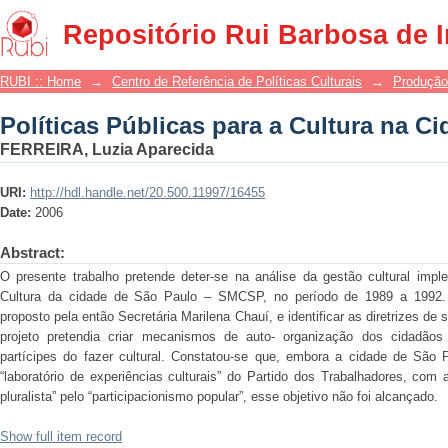
Políticas Públicas para a Cultura na C
Repositório Rui Barbosa de 
RUBI :: Home
→
Centro de Referência de Políticas Culturais
→
Produção
Políticas Públicas para a Cultura na C
FERREIRA, Luzia Aparecida
URI:
http://hdl.handle.net/20.500.11997/16455
Date:
2006
Abstract:
O presente trabalho pretende deter-se na análise da gestão cultural impl
Cultura da cidade de São Paulo – SMCSP, no período de 1989 a 1992. An
proposto pela então Secretária Marilena Chauí, e identificar as diretrizes de 
projeto pretendia criar mecanismos de auto- organização dos cidadãos
partícipes do fazer cultural. Constatou-se que, embora a cidade de São
“laboratório de experiências culturais” do Partido dos Trabalhadores, com a
pluralista” pelo “participacionismo popular”, esse objetivo não foi alcançado.
Show full item record