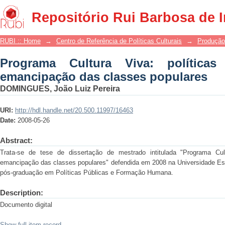
Programa Cultura Viva: políticas c
Repositório Rui Barbosa de 
populares
RUBI :: Home
→
Centro de Referência de Políticas Culturais
→
Produção
Programa Cultura Viva: políticas
emancipação das classes populares
DOMINGUES, João Luiz Pereira
URI:
http://hdl.handle.net/20.500.11997/16463
Date:
2008-05-26
Abstract:
Trata-se de tese de dissertação de mestrado intitulada "Programa Cult
emancipação das classes populares" defendida em 2008 na Universidade Est
pós-graduação em Políticas Públicas e Formação Humana.
Description:
Documento digital
Show full item record