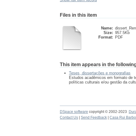
Files in this item
Name:
dissert_Rena
Size:
957.5Kb
Format:
PDF
This item appears in the following
Teses, dissertações e monografias
Estudos acadêmicos em formato de te
políticas culturais e/ou gestão da cult
DSpace software
copyright © 2002-2023
Dur
Contact Us
|
Send Feedback
|
Casa Rui Barb