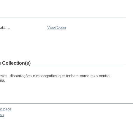
ta ...
View/
Open
 Collection(s)
ses, dissertações e monografias que tenham como eixo central
ura.
aSpace
osa