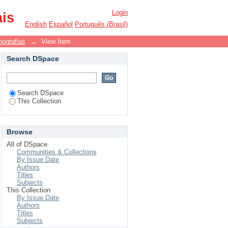
levisão pública
Login
ais
English
Español
Português (Brasil)
nografias
→
View Item
Search DSpace
Search DSpace
This Collection
Browse
All of DSpace
Communities & Collections
By Issue Date
Authors
Titles
Subjects
This Collection
By Issue Date
Authors
Titles
Subjects