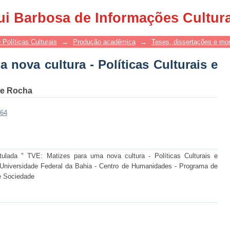
nova cultura - Políticas Culturais e te
ui Barbosa de Informações Cultur
 Políticas Culturais
→
Produção acadêmica
→
Teses, dissertações e mo
 nova cultura - Políticas Culturais e
de Rocha
464
itulada " TVE: Matizes para uma nova cultura - Políticas Culturais e
 Universidade Federal da Bahia - Centro de Humanidades - Programa de
 e Sociedade