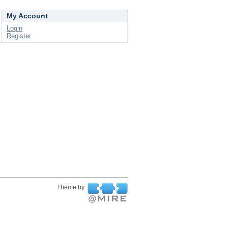
My Account
Login
Register
Theme by