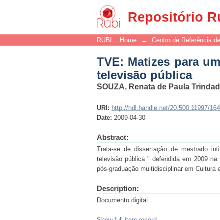
TVE: Matizes para uma 
Repositório R
RUBI :: Home
→
Centro de Referência de
TVE: Matizes para uma
televisão pública
SOUZA, Renata de Paula Trinda
URI:
http://hdl.handle.net/20.500.11997/16
Date:
2009-04-30
Abstract:
Trata-se de dissertação de mestrado int
televisão pública " defendida em 2009 na
pós-graduação multidisciplinar em Cultura
Description:
Documento digital
Show full item record