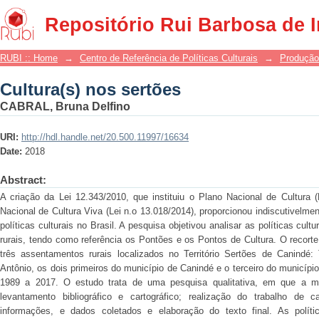
Cultura(s) nos sertões
Repositório Rui Barbosa de 
RUBI :: Home
→
Centro de Referência de Políticas Culturais
→
Produção
Cultura(s) nos sertões
CABRAL, Bruna Delfino
URI:
http://hdl.handle.net/20.500.11997/16634
Date:
2018
Abstract:
A criação da Lei 12.343/2010, que instituiu o Plano Nacional de Cultura 
Nacional de Cultura Viva (Lei n.o 13.018/2014), proporcionou indiscutivel
políticas culturais no Brasil. A pesquisa objetivou analisar as políticas c
rurais, tendo como referência os Pontões e os Pontos de Cultura. O recort
três assentamentos rurais localizados no Território Sertões de Canindé
Antônio, os dois primeiros do município de Canindé e o terceiro do município
1989 a 2017. O estudo trata de uma pesquisa qualitativa, em que a me
levantamento bibliográfico e cartográfico; realização do trabalho de 
informações, e dados coletados e elaboração do texto final. As políti