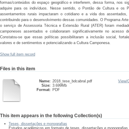
formas/conteúdos do espaço geográfico e interferem, dessa forma, nos si
adquire para os indivíduos. Nesse sentido, o Pontão de Cultura e os 
assentamentos rurais impactaram o cotidiano e a vida dos assentados, 
contribuindo para o desenvolvimento dessas comunidades. O Programa Arte e
o serviço de Assessoria Técnica e Extensão Rural (ATER) foram mediado
camponeses assentados e colaboraram significativamente no acesso dos
Constatou-se que essas políticas possibilitaram a inclusão social, fort
valores e de sentimentos e potencializando a Cultura Camponesa.
Show full item record
Files in this item
Name:
2018_tese_bdcabral.pdf
View/
Size:
3.699Mb
Format:
PDF
This item appears in the following Collection(s)
Teses, dissertações e monografias
Estudos acadêmicos em formato de teses, dissertações e monografias