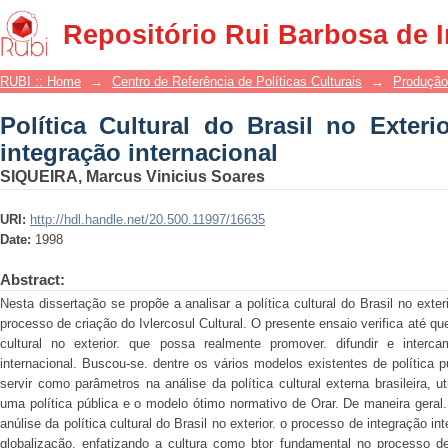
Política Cultural do Brasil no Exterior
Repositório Rui Barbosa de 
RUBI :: Home
→
Centro de Referência de Políticas Culturais
→
Produção
Política Cultural do Brasil no Exter
integração internacional
SIQUEIRA, Marcus Vinicius Soares
URI:
http://hdl.handle.net/20.500.11997/16635
Date:
1998
Abstract:
Nesta dissertação se propõe a analisar a política cultural do Brasil no exte
processo de criação do Ivlercosul Cultural. O presente ensaio verifica até q
cultural no exterior. que possa realmente promover. difundir e interca
internacional. Buscou-se. dentre os vários modelos existentes de política
servir como parâmetros na análise da política cultural externa brasileira, u
uma política pública e o modelo ótimo normativo de Orar. De maneira geral.
anúlise da política cultural do Brasil no exterior. o processo de integração in
globalização. enfatizando a cultura como btor fundamental no processo d