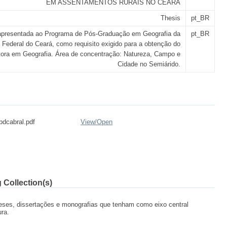
EM ASSENTAMENTOS RURAIS NO CEARÁ
Thesis
pt_BR
apresentada ao Programa de Pós-Graduação em Geografia da
pt_BR
 Federal do Ceará, como requisito exigido para a obtenção do
utora em Geografia. Área de concentração: Natureza, Campo e
Cidade no Semiárido.
dcabral.pdf
View/
Open
 Collection(s)
ses, dissertações e monografias que tenham como eixo central
ura.