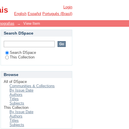
CAS CULTURAIS EM
Login
ais
English
Español
Português (Brasil)
nografias
→
View Item
Search DSpace
Search DSpace
This Collection
Browse
All of DSpace
Communities & Collections
By Issue Date
Authors
Titles
Subjects
This Collection
By Issue Date
Authors
Titles
Subjects