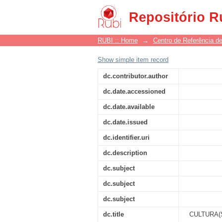
CULTURA(S) NOS 
Repositório R
ASSENTAMENTOS RU
RUBI :: Home
→
Centro de Referência de
Show simple item record
dc.contributor.author
dc.date.accessioned
dc.date.available
dc.date.issued
dc.identifier.uri
dc.description
dc.subject
dc.subject
dc.subject
dc.title
CULTURA(