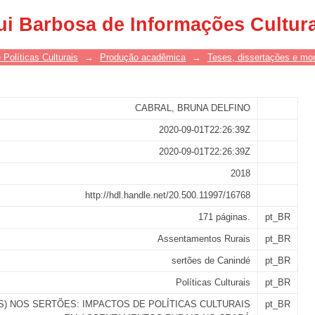
SERTÕES: IMPACTOS DE POLÍTI
ui Barbosa de Informações Cultur
RAIS NO CEARÁ
 Políticas Culturais
→
Produção acadêmica
→
Teses, dissertações e mo
CABRAL, BRUNA DELFINO
2020-09-01T22:26:39Z
2020-09-01T22:26:39Z
2018
http://hdl.handle.net/20.500.11997/16768
171 páginas.
pt_BR
Assentamentos Rurais
pt_BR
sertões de Canindé
pt_BR
Políticas Culturais
pt_BR
S) NOS SERTÕES: IMPACTOS DE POLÍTICAS CULTURAIS
pt_BR