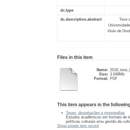
dc.type
dc.description.abstract
Tese 
Universidade
título de Do
Files in this item
Name:
2018_tese_b
Size:
3.699Mb
Format:
PDF
This item appears in the following
Teses, dissertações e monografias
Estudos acadêmicos em formato de te
políticas culturais e/ou gestão da cult
Show simple item record