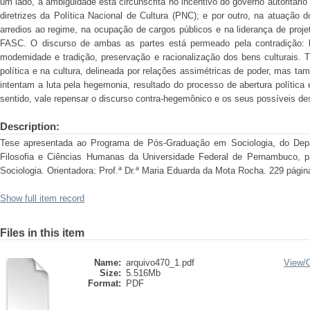
um lado, a ambigüidade está circunscrita no incentivo do governo autoritário
diretrizes da Política Nacional de Cultura (PNC); e por outro, na atuação d
arredios ao regime, na ocupação de cargos públicos e na liderança de pro
FASC. O discurso de ambas as partes está permeado pela contradição: h
modernidade e tradição, preservação e racionalização dos bens culturais. 
política e na cultura, delineada por relações assimétricas de poder, mas 
intentam a luta pela hegemonia, resultado do processo de abertura política
sentido, vale repensar o discurso contra-hegemônico e os seus possíveis d
Description:
Tese apresentada ao Programa de Pós-Graduação em Sociologia, do Depa
Filosofia e Ciências Humanas da Universidade Federal de Pernambuco, p
Sociologia. Orientadora: Prof.ª Dr.ª Maria Eduarda da Mota Rocha. 229 págin
Show full item record
Files in this item
Name:
arquivo470_1.pdf
View/
Size:
5.516Mb
Format:
PDF