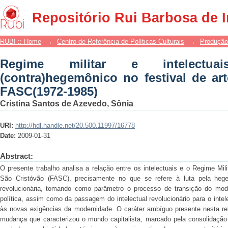
Regime militar e intelectuais: o discur
Repositório Rui Barbosa de 
São Cristóvão FASC(1972-1985)
RUBI :: Home
→
Centro de Referência de Políticas Culturais
→
Produção
Regime militar e intelectua
(contra)hegemônico no festival de ar
FASC(1972-1985)
Cristina Santos de Azevedo, Sônia
URI:
http://hdl.handle.net/20.500.11997/16778
Date:
2009-01-31
Abstract:
O presente trabalho analisa a relação entre os intelectuais e o Regime Mil
São Cristóvão (FASC), precisamente no que se refere à luta pela heg
revolucionária, tomando como parâmetro o processo de transição do modelo
política, assim como da passagem do intelectual revolucionário para o intel
às novas exigências da modernidade. O caráter ambíguo presente nesta rel
mudança que caracterizou o mundo capitalista, marcado pela consolidação d