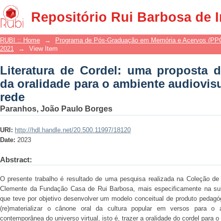
Literatura de Cordel: uma proposta 
Repositório Rui Barbosa de 
ambiente audiovisual da sociedade em
RUBI :: Home
→
Programa de Pós-Graduação em Memória e Acervos (P
2021
→
View Item
Literatura de Cordel: uma proposta de
da oralidade para o ambiente audiovis
rede
Paranhos, João Paulo Borges
URI:
http://hdl.handle.net/20.500.11997/18120
Date:
2023
Abstract:
O presente trabalho é resultado de uma pesquisa realizada na Coleção de l
Clemente da Fundação Casa de Rui Barbosa, mais especificamente na sub
que teve por objetivo desenvolver um modelo conceitual de produto pedagóg
(re)materializar o cânone oral da cultura popular em versos para o 
contemporânea do universo virtual, isto é, trazer a oralidade do cordel para