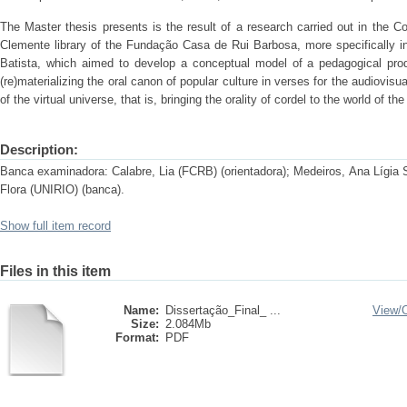
The Master thesis presents is the result of a research carried out in the Co
Clemente library of the Fundação Casa de Rui Barbosa, more specifically i
Batista, which aimed to develop a conceptual model of a pedagogical prod
(re)materializing the oral canon of popular culture in verses for the audiovis
of the virtual universe, that is, bringing the orality of cordel to the world of th
Description:
Banca examinadora: Calabre, Lia (FCRB) (orientadora); Medeiros, Ana Lígia 
Flora (UNIRIO) (banca).
Show full item record
Files in this item
Name:
Dissertação_Final_ ...
View/
Size:
2.084Mb
Format:
PDF