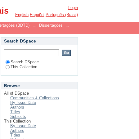
) da oralidade para o
Login
ais
English
Español
Português (Brasil)
ssertações (BDTD)
→
Dissertações
→
Search DSpace
Search DSpace
This Collection
Browse
All of DSpace
Communities & Collections
By Issue Date
Authors
Titles
Subjects
This Collection
By Issue Date
Authors
Titles