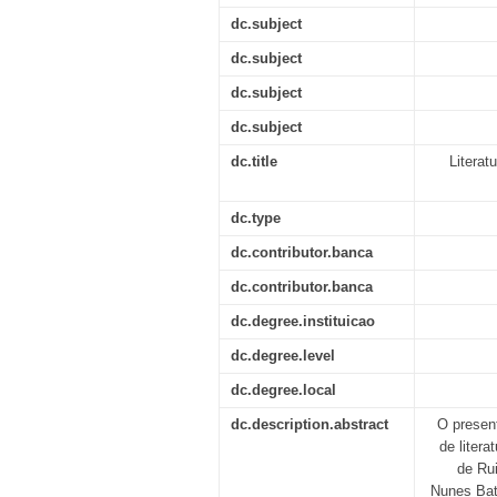
dc.subject
dc.subject
dc.subject
dc.subject
dc.title
Literat
dc.type
dc.contributor.banca
dc.contributor.banca
dc.degree.instituicao
dc.degree.level
dc.degree.local
dc.description.abstract
O presen
de liter
de Ru
Nunes Bat