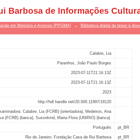
: uma proposta de re(materialização
ui Barbosa de Informações Cultur
 da sociedade em rede
uação em Memória e Acervos (PPGMA)
→
Biblioteca digital de teses e di
Calabre, Lia
Paranhos, João Paulo Borges
2023-07-11T21:16:13Z
2023-07-11T21:16:13Z
2023
http://hdl.handle.net/20.500.11997/18120
aminadora: Calabre, Lia (FCRB) (orientadora); Medeiros, Ana
lva (FCRB) (banca); Sussekind, Maria Flora (UNIRIO) (banca).
Português
pt_BR
Rio de Janeiro: Fundação Casa de Rui Barbosa
pt_BR