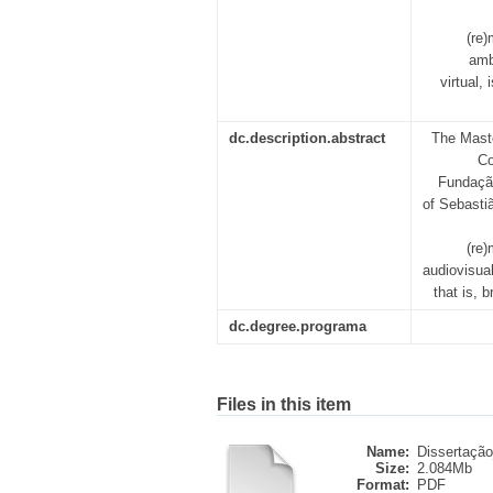
(re)
amb
virtual,
dc.description.abstract
The Maste
Co
Fundação
of Sebasti
(re)
audiovisual
that is, b
dc.degree.programa
Files in this item
Name:
Dissertação
Size:
2.084Mb
Format:
PDF