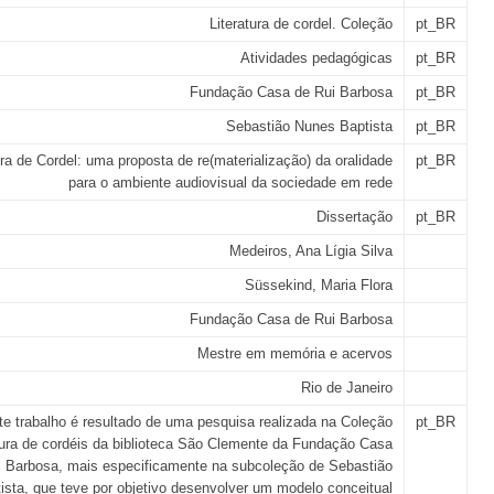
Literatura de cordel. Coleção
pt_BR
Atividades pedagógicas
pt_BR
Fundação Casa de Rui Barbosa
pt_BR
Sebastião Nunes Baptista
pt_BR
ura de Cordel: uma proposta de re(materialização) da oralidade
pt_BR
para o ambiente audiovisual da sociedade em rede
Dissertação
pt_BR
Medeiros, Ana Lígia Silva
Süssekind, Maria Flora
Fundação Casa de Rui Barbosa
Mestre em memória e acervos
Rio de Janeiro
te trabalho é resultado de uma pesquisa realizada na Coleção
pt_BR
atura de cordéis da biblioteca São Clemente da Fundação Casa
i Barbosa, mais especificamente na subcoleção de Sebastião
ista, que teve por objetivo desenvolver um modelo conceitual