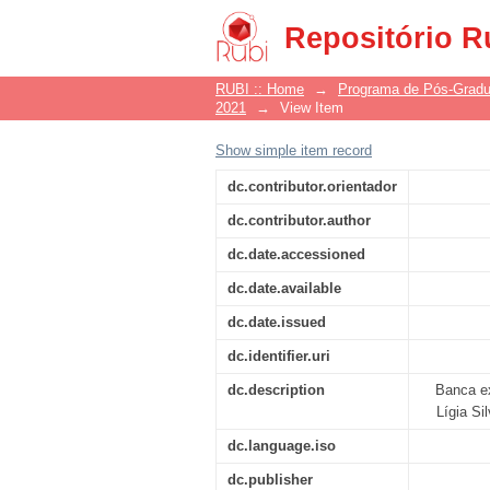
Literatura de Cordel
Repositório R
ambiente audiovisual
RUBI :: Home
→
Programa de Pós-Grad
2021
→
View Item
Show simple item record
dc.contributor.orientador
dc.contributor.author
dc.date.accessioned
dc.date.available
dc.date.issued
dc.identifier.uri
dc.description
Banca ex
Lígia Si
dc.language.iso
dc.publisher