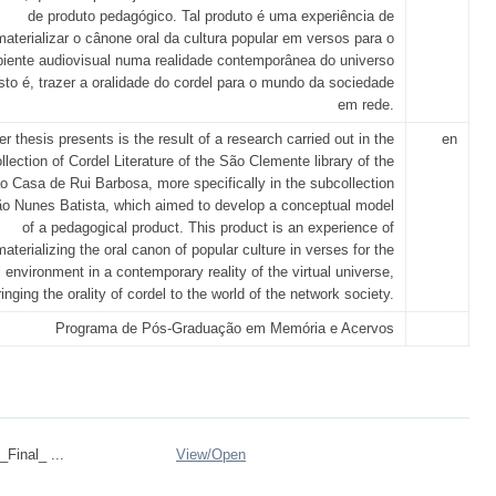
de produto pedagógico. Tal produto é uma experiência de
materializar o cânone oral da cultura popular em versos para o
iente audiovisual numa realidade contemporânea do universo
 isto é, trazer a oralidade do cordel para o mundo da sociedade
em rede.
r thesis presents is the result of a research carried out in the
en
llection of Cordel Literature of the São Clemente library of the
 Casa de Rui Barbosa, more specifically in the subcollection
ão Nunes Batista, which aimed to develop a conceptual model
of a pedagogical product. This product is an experience of
materializing the oral canon of popular culture in verses for the
 environment in a contemporary reality of the virtual universe,
ringing the orality of cordel to the world of the network society.
Programa de Pós-Graduação em Memória e Acervos
_Final_ ...
View/
Open