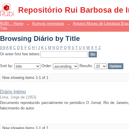
Browsing Diário by Title
Repositório Rui Barbosa de 
RUBI :: Home
→
Acervos memoriais
→
Arquivo Museu de Literatura Brasi
Title
Browsing Diário by Title
0-9
A
B
C
D
E
F
G
H
I
J
K
L
M
N
O
P
Q
R
S
T
U
V
W
X
Y
Z
Or enter first few letters:
Sort by:
Order:
Results:
Now showing items 1-1 of 1
Diário íntimo
Lima, Jorge de
(
1953
)
Documento reproduzido parcialmente no periódico O Jornal, Rio de Janeir
falecimento do autor.
Now showing items 1-1 of 1