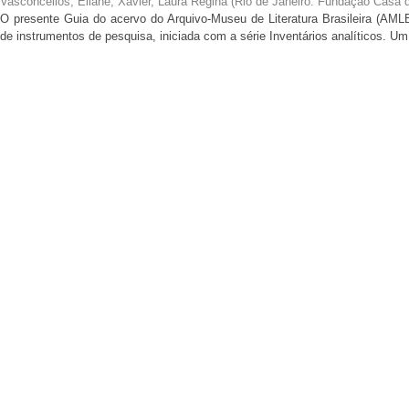
Vasconcellos, Eliane; Xavier, Laura Regina
(
Rio de Janeiro: Fundação Casa 
O presente Guia do acervo do Arquivo-Museu de Literatura Brasileira (AMLB
de instrumentos de pesquisa, iniciada com a série Inventários analíticos. Um 