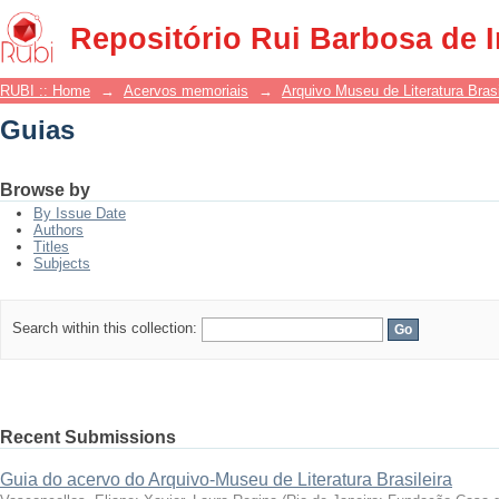
Guias
Repositório Rui Barbosa de 
RUBI :: Home
→
Acervos memoriais
→
Arquivo Museu de Literatura Brasi
Guias
Browse by
By Issue Date
Authors
Titles
Subjects
Search within this collection:
Recent Submissions
Guia do acervo do Arquivo-Museu de Literatura Brasileira