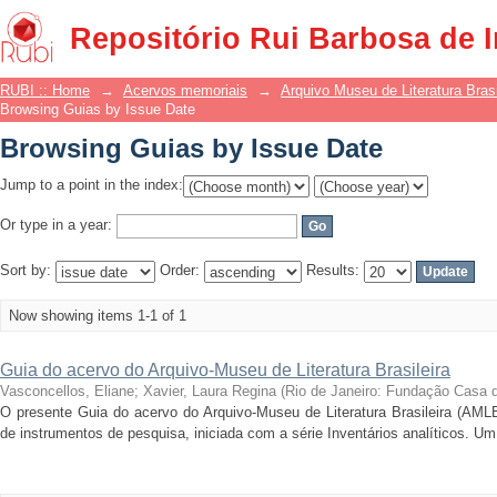
Browsing Guias by Issue Date
Repositório Rui Barbosa de 
RUBI :: Home
→
Acervos memoriais
→
Arquivo Museu de Literatura Brasi
Browsing Guias by Issue Date
Browsing Guias by Issue Date
Jump to a point in the index:
Or type in a year:
Sort by:
Order:
Results:
Now showing items 1-1 of 1
Guia do acervo do Arquivo-Museu de Literatura Brasileira
Vasconcellos, Eliane; Xavier, Laura Regina
(
Rio de Janeiro: Fundação Casa 
O presente Guia do acervo do Arquivo-Museu de Literatura Brasileira (AMLB
de instrumentos de pesquisa, iniciada com a série Inventários analíticos. Um 