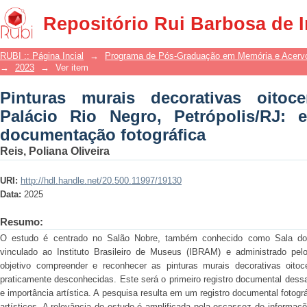
Pinturas murais decorativas oito
Repositório Rui Barbosa de 
Petrópolis/RJ: estudo estilístico e do
RUBI :: Página Incial
→
Programa de Pós-Graduação em Memória e Acer
→
2023
→
Ver item
Pinturas murais decorativas oitoc
Palácio Rio Negro, Petrópolis/RJ: e
documentação fotográfica
Reis, Poliana Oliveira
URI:
http://hdl.handle.net/20.500.11997/19130
Data:
2025
Resumo:
O estudo é centrado no Salão Nobre, também conhecido como Sala do
vinculado ao Instituto Brasileiro de Museus (IBRAM) e administrado p
objetivo compreender e reconhecer as pinturas murais decorativas oito
praticamente desconhecidas. Este será o primeiro registro documental dess
e importância artística. A pesquisa resulta em um registro documental fotogr
artísticos. A relevância do estudo é amplificada pela escassez de informaç